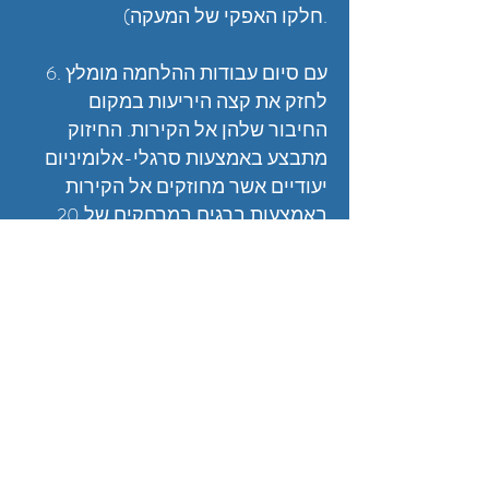
חלקו האפקי של המעקה).
6. עם סיום עבודות ההלחמה מומלץ
לחזק את קצה היריעות במקום
החיבור שלהן אל הקירות. החיזוק
מתבצע באמצעות סרגלי-אלומיניום
יעודיים אשר מחוזקים אל הקירות
באמצעות ברגים במרחקים של 20
ס"מ בינהם. לאחר קיבוע הסרגל יש
לאטום מעליו ואת ברגי הקיבוע
באמצעות מסטיק ביטומני.
7. יש לצפות בחומר מגן את כל
החפיפות בין היריעות ואת כל
המקומות שנותרו שחורים (מעבר
לגובה הרולקות וכדומה) כך שלא יהיו
חשופים לקרני השמש. ניתן להשתמש